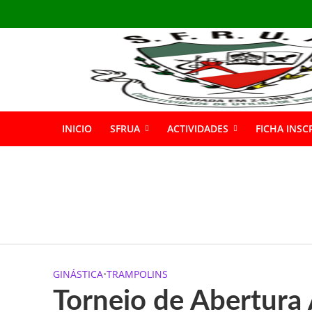
INICIO
SFRUA
ACTIVIDADES
FICHA INSC
INSCRIÇÕES GIN
Boas Férias
Informação: Bar 
GINÁSTICA
•
TRAMPOLINS
A SFRUA marcou p
Torneio de Abertur
A SFRUA assinalou