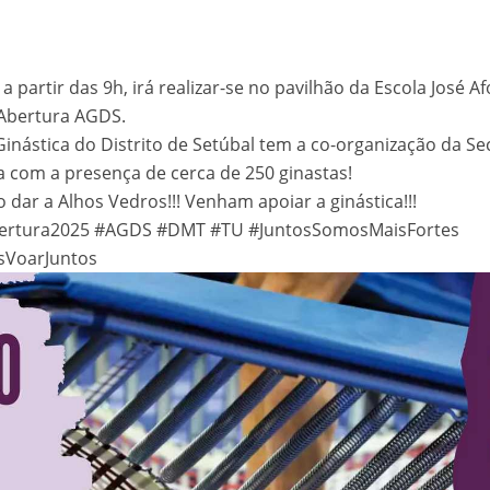
STÓRIA. 157 ANOS DE VIDA
a partir das 9h, irá realizar-se no pavilhão da Escola José A
versário da SFRUA “A Velhinha” – 2 agosto – 21:30h – Sede
 Abertura AGDS.
Transformação!
Ginástica do Distrito de Setúbal tem a co-organização da S
a com a presença de cerca de 250 ginastas!
tes Distritais
 dar a Alhos Vedros!!! Venham apoiar a ginástica!!!
bertura2025 #AGDS #DMT #TU #JuntosSomosMaisFortes
 Bar
VoarJuntos
026
tercalar de Formação 2026 (Patinagem)
a uma vez o Mundo”
12.º Torneio João Cruz de Trampolim Individual