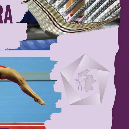
tal de Patinagem Livre 2026
 Dia da Mãe 💙
icativa Regional Sul TRI
Campeã Nacional de Duplo-mini Trampolim
aprovou por unanimidade o Relatório e Contas de 2025
ta Bronze por equipas no Europeu de Ginástica de Trampolins