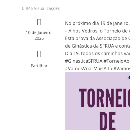
946 Visualizações
157 ANOS DE HI
No próximo dia 19 de janeiro, 
Convite: 157º Ani
– Alhos Vedros, o Torneio de
10 de Janeiro,
A Nossa Sede em 
Esta prova da Associação de 
2025
de Ginástica da SFRUA e cont
Patinagem: 7os Tes
Dia 19, todos os caminhos vão
#GinasticaSFRUA #TorneioA
Novidades sobre o
Partilhar
#VamosVoarMaisAlto #Vamos
Fotos: Capoeira 2
Fotos: Torneio In
Fotos: Ballet “Er
SFRUA brilhou no 