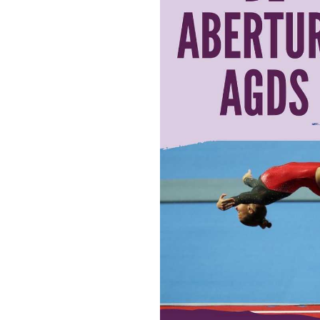
Campeonato Distri
🥋 Aula Especial –
Trampolins: Qualif
Inês Reis – Vice-
Assembleia Geral 
Inês Reis conquis