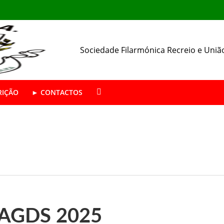
Sociedade Filarmónica Recreio e Uniã
RIÇÃO
► CONTACTOS
ÁSTICA ABERTAS | Época 2026/27
da SFRUA
resença nas Festas de Alhos Vedros
a AGDS 2025
 o seu 157.º aniversário.