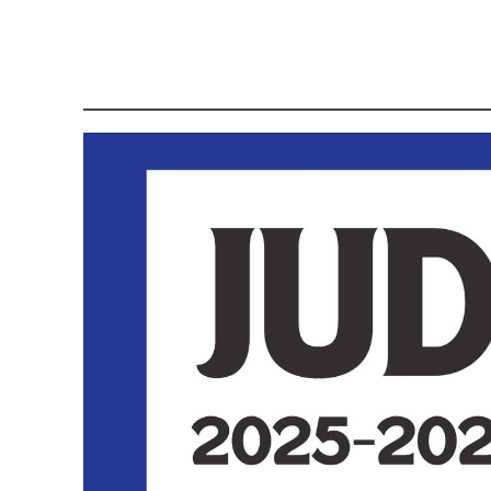
157 ANOS DE HI
Convite: 157º Ani
A Nossa Sede em 
Patinagem: 7os Tes
Novidades sobre o
Fotos: Capoeira 2
Fotos: Torneio In
Fotos: Ballet “Er
SFRUA brilhou no 