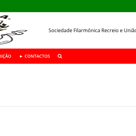
Sociedade Filarmónica Recreio e Uniã
RIÇÃO
► CONTACTOS
ÁSTICA ABERTAS | Época 2026/27
da SFRUA
resença nas Festas de Alhos Vedros
 o seu 157.º aniversário.