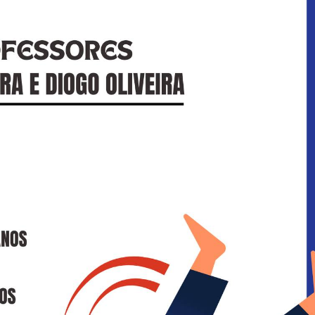
tal de Patinagem Livre 2026
 Dia da Mãe 💙
icativa Regional Sul TRI
Campeã Nacional de Duplo-mini Trampolim
aprovou por unanimidade o Relatório e Contas de 2025
ta Bronze por equipas no Europeu de Ginástica de Trampolins