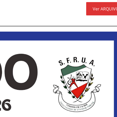
Ver ARQUIV
STÓRIA. 157 ANOS DE VIDA
versário da SFRUA “A Velhinha” – 2 agosto – 21:30h – Sede
Transformação!
tes Distritais
 Bar
026
tercalar de Formação 2026 (Patinagem)
a uma vez o Mundo”
12.º Torneio João Cruz de Trampolim Individual