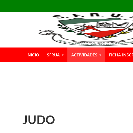
INICIO
SFRUA
ACTIVIDADES
FICHA INSC
INSCRIÇÕES GIN
Boas Férias
Informação: Bar 
A SFRUA marcou p
JUDO
A SFRUA assinalou