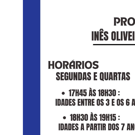
Campeonato Distri
🥋 Aula Especial –
Trampolins: Qualif
Inês Reis – Vice-
Assembleia Geral 
Inês Reis conquis