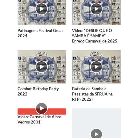
Patinagem: Festival Greas
Vídeo: “DESDE QUE O
2024
SAMBA É SAMBA” –
Enredo Carnaval de 2025!
Combat Birthday Party
Bateria de Samba e
2022
Passistas da SFRUA na
RTP (2022)
Vídeo: Carnaval de Alhos
Vedros 2001