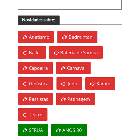
Novidades sobre:
Atletismo
Badminton
Ballet
Bateria de Samba
Capoeira
Carnaval
Ginástica
Judo
Karaté
Passistas
Patinagem
Teatro
SFRUA
ANOS 80