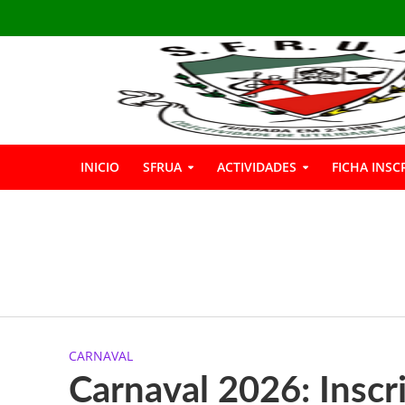
INICIO
SFRUA
ACTIVIDADES
FICHA INSC
INSCRIÇÕES GIN
Boas Férias
Informação: Bar 
CARNAVAL
A SFRUA marcou p
Carnaval 2026: Inscr
A SFRUA assinalou