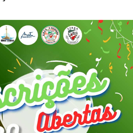
STÓRIA. 157 ANOS DE VIDA
versário da SFRUA “A Velhinha” – 2 agosto – 21:30h – Sede
Transformação!
tes Distritais
 Bar
026
tercalar de Formação 2026 (Patinagem)
a uma vez o Mundo”
12.º Torneio João Cruz de Trampolim Individual