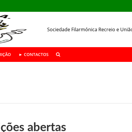
Sociedade Filarmónica Recreio e Uniã
RIÇÃO
► CONTACTOS
ÁSTICA ABERTAS | Época 2026/27
da SFRUA
resença nas Festas de Alhos Vedros
ições abertas
 o seu 157.º aniversário.