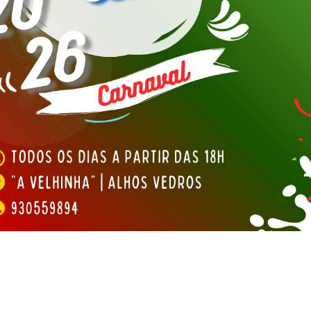
tal de Patinagem Livre 2026
 Dia da Mãe 💙
icativa Regional Sul TRI
Campeã Nacional de Duplo-mini Trampolim
aprovou por unanimidade o Relatório e Contas de 2025
ta Bronze por equipas no Europeu de Ginástica de Trampolins