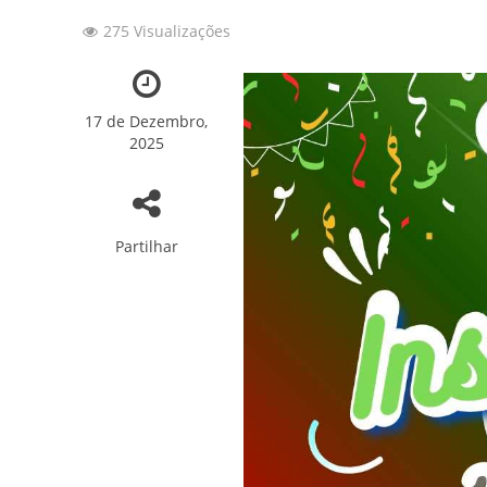
275 Visualizações
157 ANOS DE HI
Convite: 157º Ani
17 de Dezembro,
A Nossa Sede em 
2025
Patinagem: 7os Tes
Novidades sobre o
Partilhar
Fotos: Capoeira 2
Fotos: Torneio In
Fotos: Ballet “Er
SFRUA brilhou no 