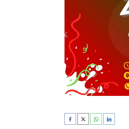
Campeonato Distri
🥋 Aula Especial –
Trampolins: Qualif
Inês Reis – Vice-
Assembleia Geral 
Inês Reis conquis