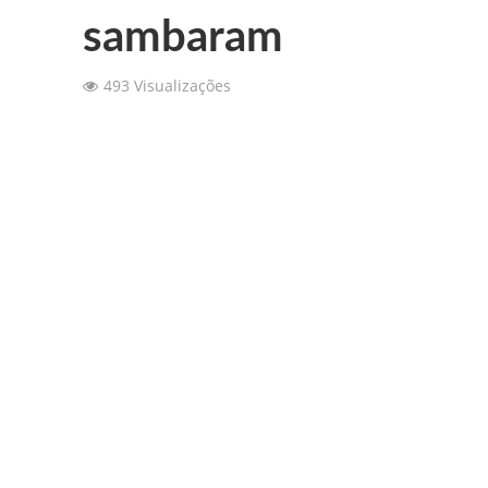
sambaram
157 ANOS DE HI
493 Visualizações
Convite: 157º Ani
A Nossa Sede em 
Patinagem: 7os Tes
Novidades sobre o
Fotos: Capoeira 2
Fotos: Torneio In
Fotos: Ballet “Er
SFRUA brilhou no 