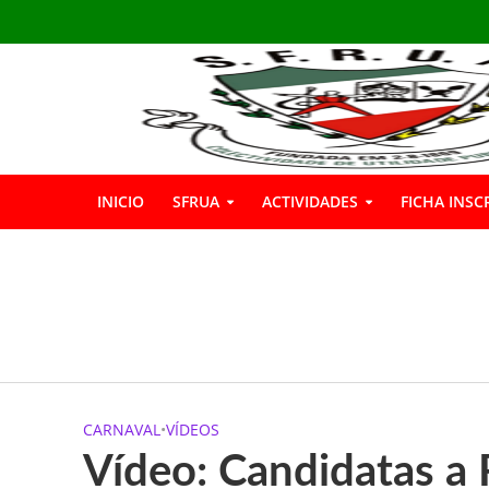
INICIO
SFRUA
ACTIVIDADES
FICHA INSC
INSCRIÇÕES GIN
Boas Férias
Informação: Bar 
CARNAVAL
•
VÍDEOS
A SFRUA marcou p
Vídeo: Candidatas a
A SFRUA assinalou