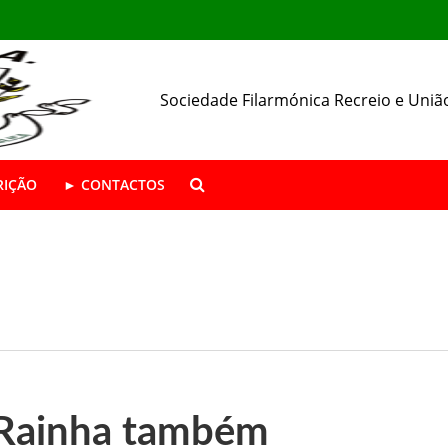
Sociedade Filarmónica Recreio e Uniã
RIÇÃO
► CONTACTOS
ÁSTICA ABERTAS | Época 2026/27
da SFRUA
resença nas Festas de Alhos Vedros
 Rainha também
 o seu 157.º aniversário.