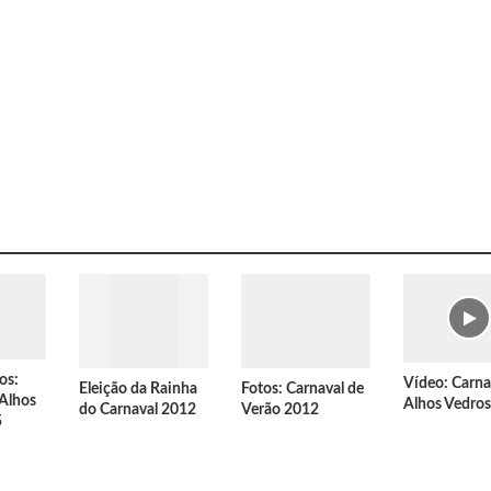
os:
Vídeo: Carna
Eleição da Rainha
Fotos: Carnaval de
 Alhos
Alhos Vedro
do Carnaval 2012
Verão 2012
5