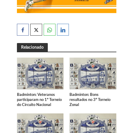
Relacionado
Badminton: Veteranos
Badminton: Bons
participaram no 1º Torneio
resultados no 3º Torneio
do Circuito Nacional
Zonal