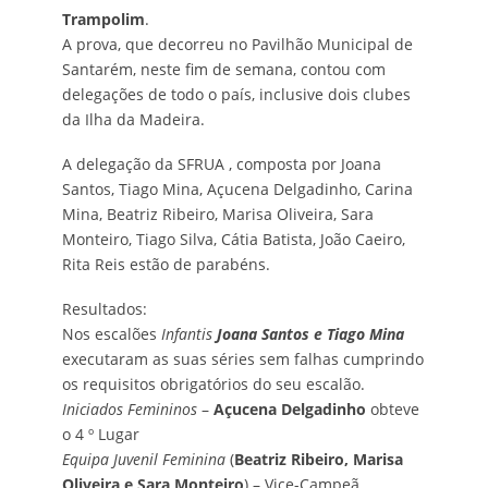
Trampolim
.
A prova, que decorreu no Pavilhão Municipal de
Santarém, neste fim de semana, contou com
delegações de todo o país, inclusive dois clubes
da Ilha da Madeira.
A delegação da SFRUA , composta por Joana
Santos, Tiago Mina, Açucena Delgadinho, Carina
Mina, Beatriz Ribeiro, Marisa Oliveira, Sara
Monteiro, Tiago Silva, Cátia Batista, João Caeiro,
Rita Reis estão de parabéns.
Resultados:
Nos escalões
Infantis
Joana Santos e Tiago Mina
executaram as suas séries sem falhas cumprindo
os requisitos obrigatórios do seu escalão.
Iniciados Femininos
–
Açucena Delgadinho
obteve
o 4 º Lugar
Equipa Juvenil Feminina
(
Beatriz Ribeiro, Marisa
Oliveira e Sara Monteiro
) – Vice-Campeã