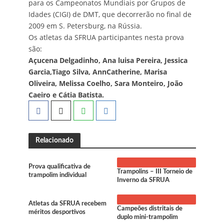
para os Campeonatos Mundiais por Grupos de
Idades (CIGI) de DMT, que decorrerão no final de
2009 em S. Petersburg, na Rússia.
Os atletas da SFRUA participantes nesta prova
são:
Açucena Delgadinho, Ana luisa Pereira, Jessica
Garcia,Tiago Silva, AnnCatherine, Marisa
Oliveira, Melissa Coelho, Sara Monteiro, João
Caeiro e Cátia Batista.
Relacionado
Prova qualificativa de
Trampolins – III Torneio de
trampolim individual
Inverno da SFRUA
Atletas da SFRUA recebem
Campeões distritais de
méritos desportivos
duplo mini-trampolim