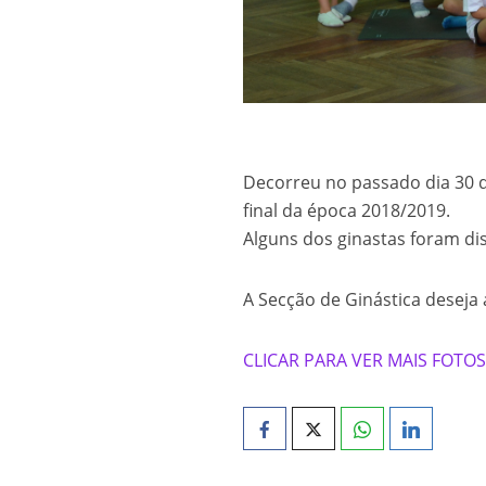
Campeonato Distri
🥋 Aula Especial –
Trampolins: Qualif
Inês Reis – Vice-
Decorreu no passado dia 30 d
Assembleia Geral 
final da época 2018/2019.
Alguns dos ginastas foram di
Inês Reis conquis
A Secção de Ginástica deseja 
CLICAR PARA VER MAIS FOTO