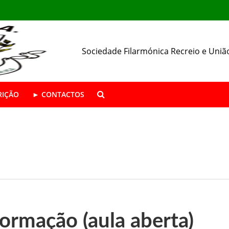
Sociedade Filarmónica Recreio e Uniã
RIÇÃO
► CONTACTOS
ÁSTICA ABERTAS | Época 2026/27
da SFRUA
resença nas Festas de Alhos Vedros
Formação (aula aberta)
 o seu 157.º aniversário.