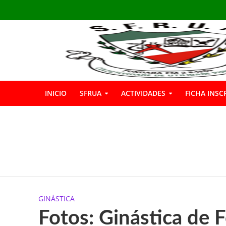
INICIO
SFRUA
ACTIVIDADES
FICHA INSC
INSCRIÇÕES GIN
Boas Férias
Informação: Bar 
GINÁSTICA
A SFRUA marcou p
Fotos: Ginástica de 
A SFRUA assinalou