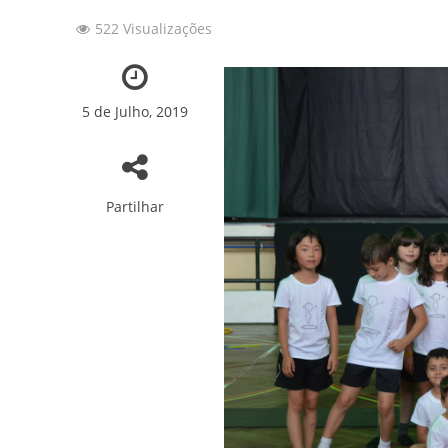
522 Visualizações
157 ANOS DE HI
Convite: 157º Ani
5 de Julho, 2019
A Nossa Sede em 
Patinagem: 7os Tes
Partilhar
Novidades sobre o
Fotos: Capoeira 2
Fotos: Torneio In
Fotos: Ballet “Er
SFRUA brilhou no 