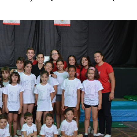
STÓRIA. 157 ANOS DE VIDA
versário da SFRUA “A Velhinha” – 2 agosto – 21:30h – Sede
Transformação!
tes Distritais
 Bar
026
tercalar de Formação 2026 (Patinagem)
a uma vez o Mundo”
12.º Torneio João Cruz de Trampolim Individual