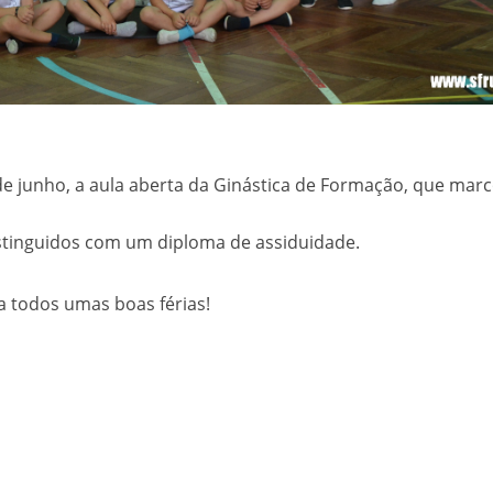
tal de Patinagem Livre 2026
 Dia da Mãe 💙
icativa Regional Sul TRI
Campeã Nacional de Duplo-mini Trampolim
e junho, a aula aberta da Ginástica de Formação, que mar
aprovou por unanimidade o Relatório e Contas de 2025
stinguidos com um diploma de assiduidade.
ta Bronze por equipas no Europeu de Ginástica de Trampolins
a todos umas boas férias!
S