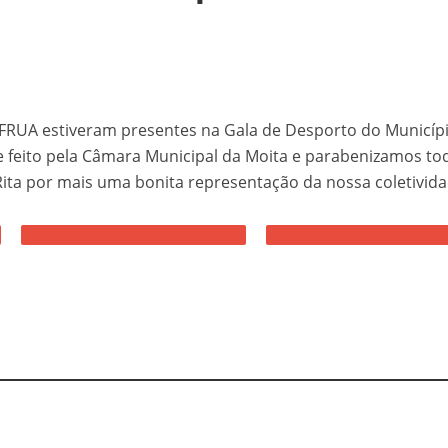
STÓRIA. 157 ANOS DE VIDA
versário da SFRUA “A Velhinha” – 2 agosto – 21:30h – Sede
a SFRUA estiveram presentes na Gala de Desporto do Municíp
Transformação!
 feito pela Câmara Municipal da Moita e parabenizamos to
tes Distritais
Rita por mais uma bonita representação da nossa coletivida
 Bar
026
tercalar de Formação 2026 (Patinagem)
a uma vez o Mundo”
12.º Torneio João Cruz de Trampolim Individual