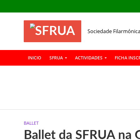
Sociedade Filarmónica
INICIO
SFRUA
ACTIVIDADES
FICHA INSC
INSCRIÇÕES GIN
Boas Férias
Informação: Bar 
BALLET
A SFRUA marcou p
Ballet da SFRUA na 
A SFRUA assinalou