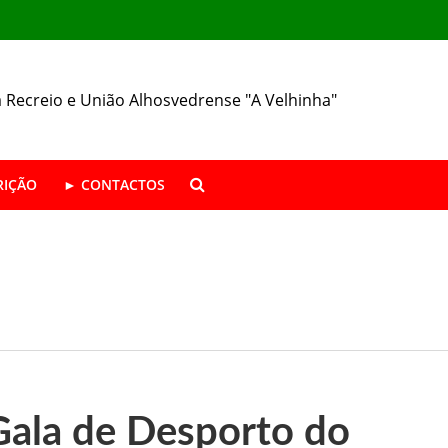
 Recreio e União Alhosvedrense "A Velhinha"
RIÇÃO
► CONTACTOS
ÁSTICA ABERTAS | Época 2026/27
da SFRUA
resença nas Festas de Alhos Vedros
Gala de Desporto do
 o seu 157.º aniversário.