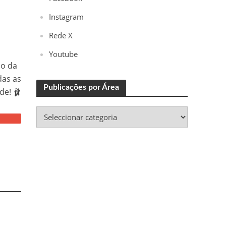
Instagram
Rede X
Youtube
io da
das as
Publicações por Área
de! 🩰