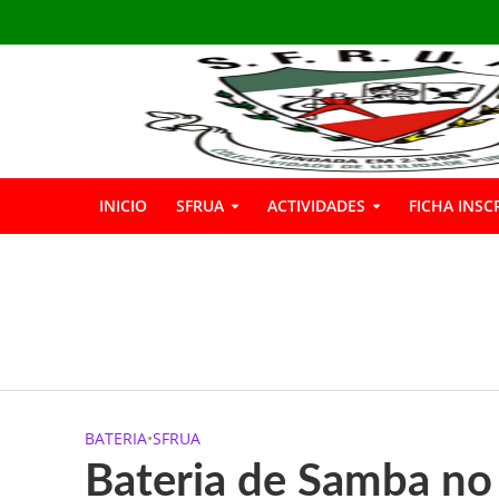
INICIO
SFRUA
ACTIVIDADES
FICHA INSC
INSCRIÇÕES GIN
Boas Férias
Informação: Bar 
BATERIA
•
SFRUA
A SFRUA marcou p
Bateria de Samba no 
A SFRUA assinalou