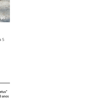
a 5
etus”
8 anos