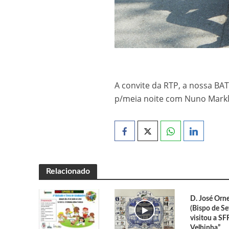
Campeonato Distri
🥋 Aula Especial –
Trampolins: Qualif
Inês Reis – Vice-
A convite da RTP, a nossa BA
Assembleia Geral 
p/meia noite com Nuno Mark
Inês Reis conquis
Relacionado
D. José Orne
(Bispo de Se
visitou a S
Velhinha”