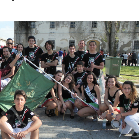
STÓRIA. 157 ANOS DE VIDA
versário da SFRUA “A Velhinha” – 2 agosto – 21:30h – Sede
Transformação!
tes Distritais
 Bar
026
tercalar de Formação 2026 (Patinagem)
a uma vez o Mundo”
12.º Torneio João Cruz de Trampolim Individual