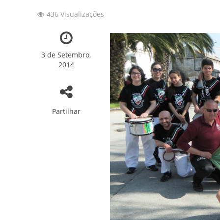
436 Visualizações
157 ANOS DE HI
Convite: 157º Ani
3 de Setembro,
A Nossa Sede em 
2014
Patinagem: 7os Tes
Novidades sobre o
Partilhar
Fotos: Capoeira 2
Fotos: Torneio In
Fotos: Ballet “Er
SFRUA brilhou no 