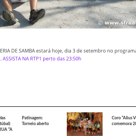
tal de Patinagem Livre 2026
 Dia da Mãe 💙
icativa Regional Sul TRI
Campeã Nacional de Duplo-mini Trampolim
TERIA DE SAMBA estará hoje, dia 3 de setembro no program
aprovou por unanimidade o Relatório e Contas de 2025
l.
ASSISTA NA RTP1 perto das 23:50h
ta Bronze por equipas no Europeu de Ginástica de Trampolins
las
Patinagem:
Coro “Alius V
túbal)
Torneio aberto
comemora 2
FRUA “A