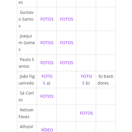
es
Gustav
o Santo
FOTOS
FOTOS
s
Joaqui
m Gome
FOTOS
FOTOS
s
Paulo S
FOTOS
FOTOS
antos
João Fig
FOTO
FOTO
b) basti
ueiredo
S
a)
S
b)
dores
Sá Cort
FOTOS
es
Nelson
FOTOS
Favas
AlhosV
VÍDEO