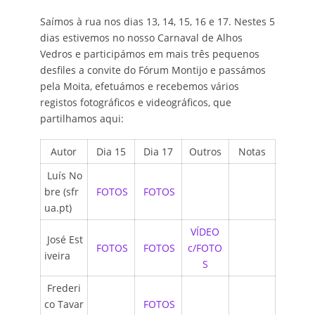
Saímos à rua nos dias 13, 14, 15, 16 e 17. Nestes 5
dias estivemos no nosso Carnaval de Alhos
Vedros e participámos em mais três pequenos
desfiles a convite do Fórum Montijo e passámos
pela Moita, efetuámos e recebemos vários
registos fotográficos e videográficos, que
partilhamos aqui:
Autor
Dia 15
Dia 17
Outros
Notas
Luís No
bre (sfr
FOTOS
FOTOS
ua.pt)
VÍDEO
José Est
FOTOS
FOTOS
c/FOTO
iveira
S
Frederi
co Tavar
FOTOS