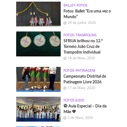
BALLET
•
FOTOS
Fotos: Ballet “Era uma vez o
Mundo”
29 de Junho, 2026
FOTOS
•
TRAMPOLINS
SFRUA brilhou no 12.º
Torneio João Cruz de
Trampolim Individual
18 de Maio, 2026
FOTOS
•
PATINAGEM
Campeonato Distrital de
Patinagem Livre 2026
17 de Maio, 2026
FOTOS
•
JUDO
🥋 Aula Especial – Dia da
Mãe 💙
5 de Maio, 2026