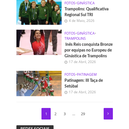
FOTOS
•
GINÁSTICA
Trampolins: Qualificativa
Regional Sul TRI
4 de Maio, 2026
FOTOS
•
GINÁSTICA
•
TRAMPOLINS
Inês Reis conquista Bronze
por equipas no Europeu de
Ginástica de Trampolins
17 de Abril, 2026
FOTOS
•
PATINAGEM
Patinagem: III Taça de
Setúbal
17 de Abril, 2026
1
2
3
…
29