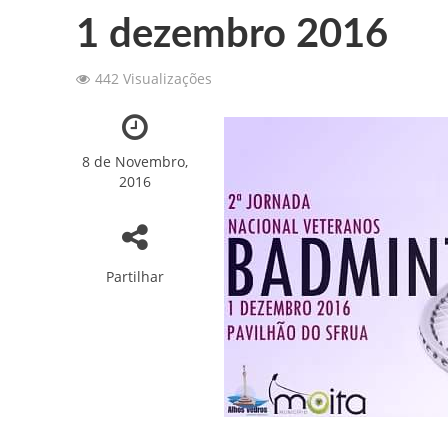
1 dezembro 2016
157 ANOS DE HI
442 Visualizações
Convite: 157º Ani
A Nossa Sede em 
8 de Novembro,
Patinagem: 7os Tes
2016
Novidades sobre o
Fotos: Capoeira 2
Partilhar
Fotos: Torneio In
Fotos: Ballet “Er
SFRUA brilhou no 