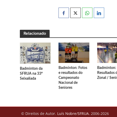
Campeonato Distri
🥋 Aula Especial –
Trampolins: Qualif
Relacionado
Inês Reis – Vice-
Assembleia Geral 
Inês Reis conquis
Badminton: Fotos
Badminton:
Badminton da
e resultados do
Resultados 
SFRUA na 33ª
Campeonato
Zonal / Seni
Seixalíada
Nacional de
Seniores
© Direitos de Autor.
Luís Nobre
/
SFRUA
. 2006-2026