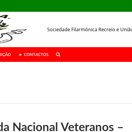
Sociedade Filarmónica Recreio e Uniã
RIÇÃO
► CONTACTOS
ÁSTICA ABERTAS | Época 2026/27
da SFRUA
resença nas Festas de Alhos Vedros
da Nacional Veteranos –
 o seu 157.º aniversário.