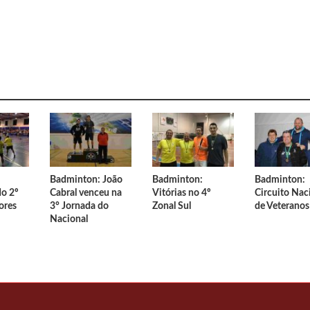
tal de Patinagem Livre 2026
 Dia da Mãe 💙
icativa Regional Sul TRI
Campeã Nacional de Duplo-mini Trampolim
aprovou por unanimidade o Relatório e Contas de 2025
ta Bronze por equipas no Europeu de Ginástica de Trampolins
Badminton: João
Badminton:
Badminton:
do 2º
Cabral venceu na
Vitórias no 4º
Circuito Nac
ores
3° Jornada do
Zonal Sul
de Veteranos
Nacional