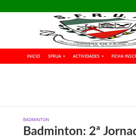
INICIO
SFRUA
ACTIVIDADES
FICHA INSC
INSCRIÇÕES GIN
Boas Férias
Informação: Bar 
BADMINTON
A SFRUA marcou p
Badminton: 2ª Jorna
A SFRUA assinalou