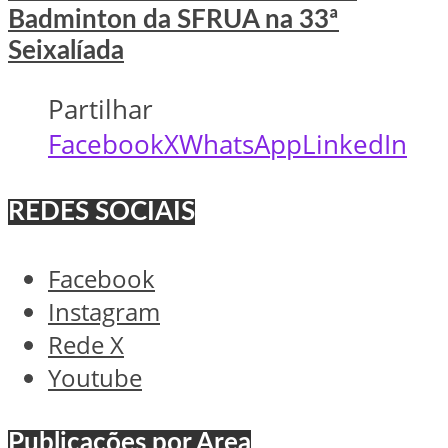
Badminton da SFRUA na 33ª
Seixalíada
Partilhar
Facebook
X
WhatsApp
LinkedIn
REDES SOCIAIS
Facebook
Instagram
Rede X
Youtube
Publicações por Área