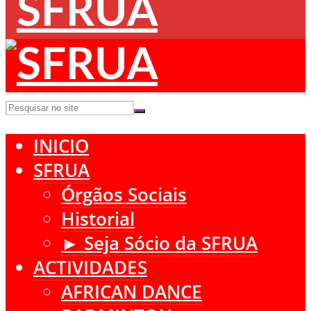
INICIO
SFRUA
Órgãos Sociais
Historial
► Seja Sócio da SFRUA
ACTIVIDADES
AFRICAN DANCE