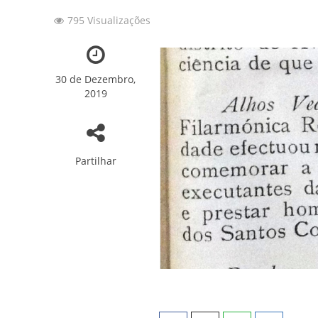
795 Visualizações
157 ANOS DE HI
Convite: 157º Ani
30 de Dezembro,
A Nossa Sede em 
2019
Patinagem: 7os Tes
Novidades sobre o
Partilhar
Fotos: Capoeira 2
Fotos: Torneio In
Fotos: Ballet “Er
SFRUA brilhou no 