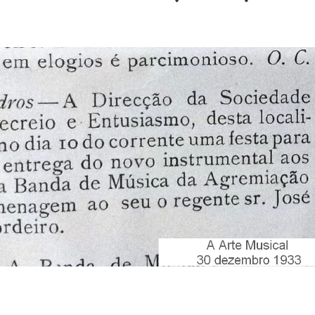
STÓRIA. 157 ANOS DE VIDA
versário da SFRUA “A Velhinha” – 2 agosto – 21:30h – Sede
Transformação!
tes Distritais
 Bar
026
tercalar de Formação 2026 (Patinagem)
a uma vez o Mundo”
12.º Torneio João Cruz de Trampolim Individual