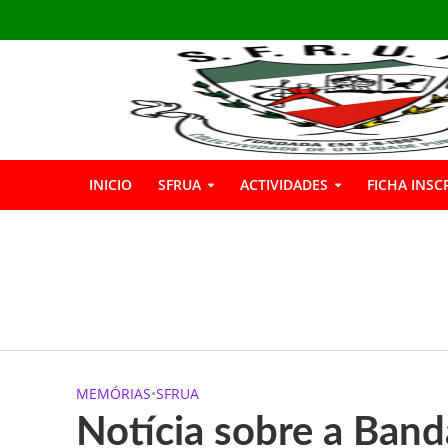
INICIO
SFRUA
ACTIVIDADES
FICHA INSC
INSCRIÇÕES GIN
Boas Férias
Informação: Bar 
MEMÓRIAS
•
SFRUA
A SFRUA marcou p
Notícia sobre a Band
A SFRUA assinalou