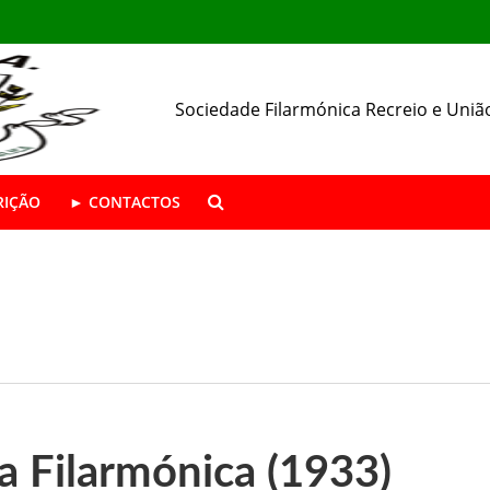
Sociedade Filarmónica Recreio e Uniã
RIÇÃO
► CONTACTOS
ÁSTICA ABERTAS | Época 2026/27
da SFRUA
resença nas Festas de Alhos Vedros
a Filarmónica (1933)
 o seu 157.º aniversário.