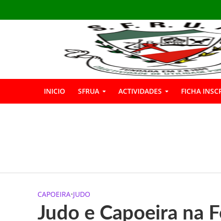
INICIO
SFRUA
ACTIVIDADES
FICHA INSC
INSCRIÇÕES GIN
Boas Férias
Informação: Bar 
CAPOEIRA
•
JUDO
A SFRUA marcou p
Judo e Capoeira na F
A SFRUA assinalou