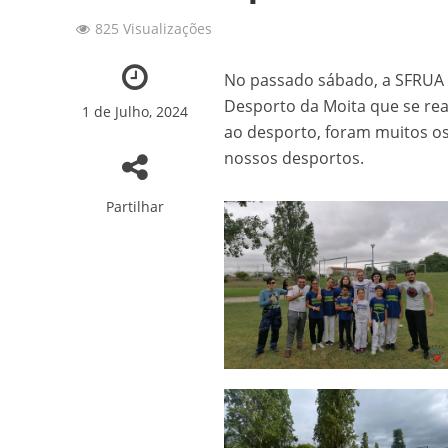
825 Visualizações
157 ANOS DE HI
No passado sábado, a SFRUA e
Convite: 157º Ani
Desporto da Moita que se rea
1 de Julho, 2024
A Nossa Sede em 
ao desporto, foram muitos os
nossos desportos.
Patinagem: 7os Tes
Partilhar
Novidades sobre o
Fotos: Capoeira 2
Fotos: Torneio In
Fotos: Ballet “Er
SFRUA brilhou no 