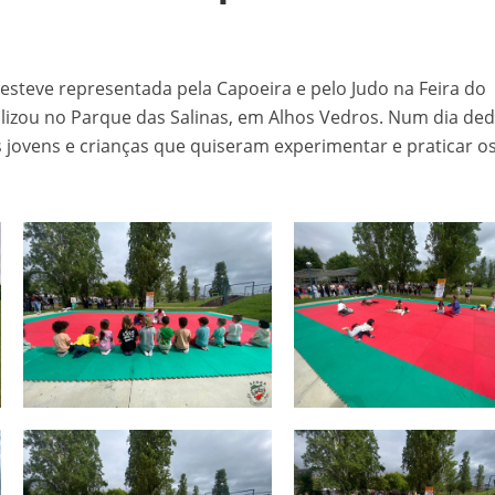
STÓRIA. 157 ANOS DE VIDA
steve representada pela Capoeira e pelo Judo na Feira do
versário da SFRUA “A Velhinha” – 2 agosto – 21:30h – Sede
lizou no Parque das Salinas, em Alhos Vedros. Num dia de
Transformação!
 jovens e crianças que quiseram experimentar e praticar o
tes Distritais
 Bar
026
tercalar de Formação 2026 (Patinagem)
a uma vez o Mundo”
12.º Torneio João Cruz de Trampolim Individual