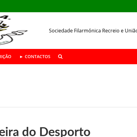
Sociedade Filarmónica Recreio e Uniã
RIÇÃO
► CONTACTOS
ÁSTICA ABERTAS | Época 2026/27
da SFRUA
resença nas Festas de Alhos Vedros
eira do Desporto
 o seu 157.º aniversário.