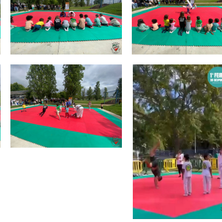
tal de Patinagem Livre 2026
 Dia da Mãe 💙
icativa Regional Sul TRI
Campeã Nacional de Duplo-mini Trampolim
aprovou por unanimidade o Relatório e Contas de 2025
ta Bronze por equipas no Europeu de Ginástica de Trampolins