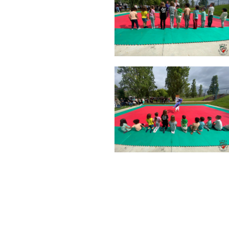
Campeonato Distri
🥋 Aula Especial –
Trampolins: Qualif
Inês Reis – Vice-
Assembleia Geral 
Inês Reis conquis