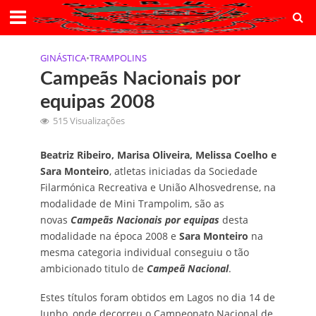
GINÁSTICA
•
TRAMPOLINS
Campeãs Nacionais por
equipas 2008
515 Visualizações
Beatriz Ribeiro, Marisa Oliveira, Melissa Coelho e
Sara Monteiro
, atletas iniciadas da Sociedade
Filarmónica Recreativa e União Alhosvedrense, na
modalidade de Mini Trampolim, são as
novas
Campeãs Nacionais por equipas
desta
modalidade na época 2008 e
Sara Monteiro
na
mesma categoria individual conseguiu o tão
ambicionado titulo de
Campeã Nacional
.
Estes títulos foram obtidos em Lagos no dia 14 de
Junho, onde decorreu o Campeonato Nacional de