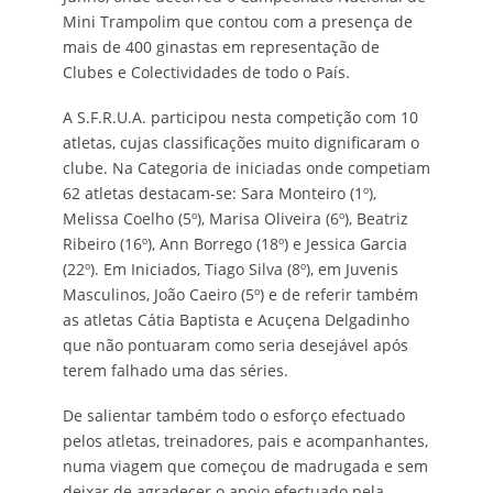
Mini Trampolim que contou com a presença de
mais de 400 ginastas em representação de
Clubes e Colectividades de todo o País.
A S.F.R.U.A. participou nesta competição com 10
atletas, cujas classificações muito dignificaram o
clube. Na Categoria de iniciadas onde competiam
62 atletas destacam-se: Sara Monteiro (1º),
Melissa Coelho (5º), Marisa Oliveira (6º), Beatriz
Ribeiro (16º), Ann Borrego (18º) e Jessica Garcia
(22º). Em Iniciados, Tiago Silva (8º), em Juvenis
Masculinos, João Caeiro (5º) e de referir também
as atletas Cátia Baptista e Acuçena Delgadinho
que não pontuaram como seria desejável após
terem falhado uma das séries.
De salientar também todo o esforço efectuado
pelos atletas, treinadores, pais e acompanhantes,
numa viagem que começou de madrugada e sem
deixar de agradecer o apoio efectuado pela