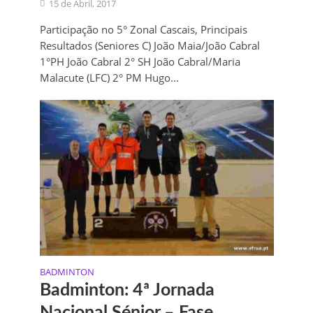
15 de Abril, 2017
Participação no 5° Zonal Cascais, Principais
Resultados (Seniores C) João Maia/João Cabral
1°PH João Cabral 2° SH João Cabral/Maria
Malacute (LFC) 2° PM Hugo...
BADMINTON
Badminton: 4ª Jornada
Nacional Sénior – Fase